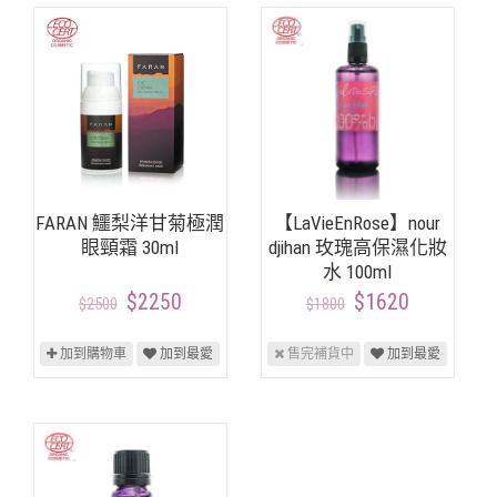
FARAN 鱷梨洋甘菊極潤
【LaVieEnRose】nour
眼頸霜 30ml
djihan 玫瑰高保濕化妝
水 100ml
$2250
$1620
$2500
$1800
加到購物車
加到最愛
售完補貨中
加到最愛