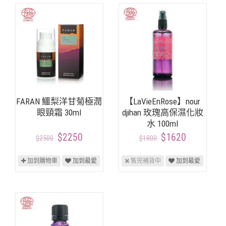
FARAN 鱷梨洋甘菊極潤
【LaVieEnRose】nour
眼頸霜 30ml
djihan 玫瑰高保濕化妝
水 100ml
$2250
$1620
$2500
$1800
加到購物車
加到最愛
售完補貨中
加到最愛