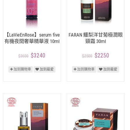
【LaVieEnRose】serum five
FARAN 鱷梨洋甘菊極潤眼
有機夜間奢華精華液 10ml
頸霜 30ml
$3240
$2250
$3600
$2500
加到購物車
加到最愛
加到購物車
加到最愛