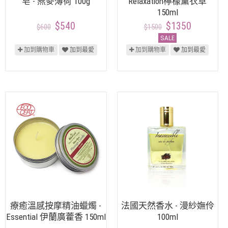
皂 - 燕麥薄荷 100g
Relaxation檸檬薰衣草
150ml
$540
$1350
$600
$1500
SALE
加到購物車
加到最愛
加到購物車
加到最愛
療癒溫感按摩精油蠟燭 -
法國天然香水 - 漫紗嫵伶
Essential 伊蘭廣藿香 150ml
100ml