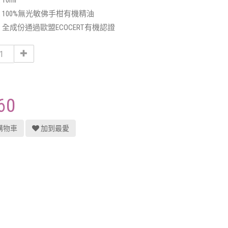
:
10ml
:
100%無光敏佛手柑有機精油
:
全成份通過歐盟ECOCERT有機認證
60
購物車
加到最愛