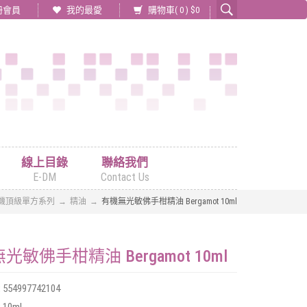
冊會員
我的最愛
購物車(
0
) $
0
線上目錄
聯絡我們
E-DM
Contact Us
機頂級單方系列
精油
有機無光敏佛手柑精油 Bergamot 10ml
光敏佛手柑精油 Bergamot 10ml
:
554997742104