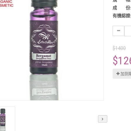
規 格
成 份
有機認證
$1400
$12
加到