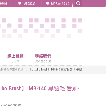
冊會員
我的最愛
購物車(
0
) $
0
線上目錄
聯絡我們
E-DM
Contact Us
級動物毛專業彩妝刷
【Mizuho Brush】 MB-140 黑貂毛 唇刷-平型
uho Brush】 MB-140 黑貂毛 唇刷-
:
456036049028