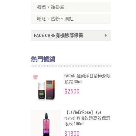
唇蜜。護唇膏
粉底。蜜粉。腮紅
FACE CARE有機臉部保養
熱門暢銷
FARAN 鱷梨洋甘菊極潤眼
頸霜 30ml
$2500
【LaVieEnRose】eye
revival 有機玫瑰高效保濕
眼膜 100ml
$1800