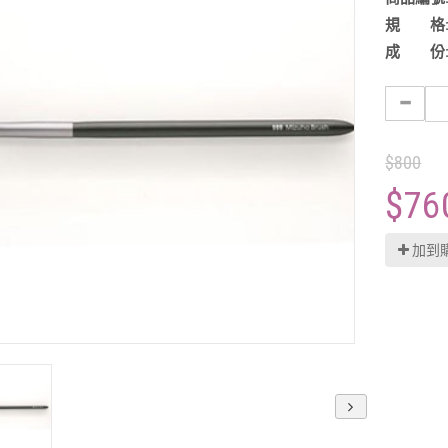
規 格
成 份
$800
$76
加到