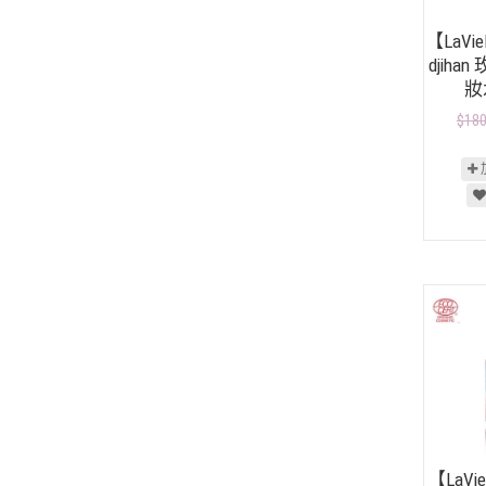
【LaVie
djih
妝水
$18
【LaVie