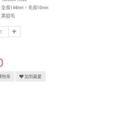
:
全長144mm，毛長10mm
:
黑貂毛
0
購物車
加到最愛