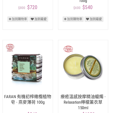
100g
$720
$540
$800
$600
加到購物車
加到最愛
加到購物車
加到最愛
FARAN 有機初榨橄欖植物
療癒溫感按摩精油蠟燭 -
皂 - 燕麥薄荷 100g
Relaxation檸檬薰衣草
150ml