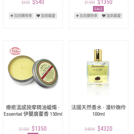
$540
$1350
$600
$1500
SALE
加到購物車
加到最愛
加到購物車
加到最愛
療癒溫感按摩精油蠟燭 -
法國天然香水 - 漫紗嫵伶
Essential 伊蘭廣藿香 150ml
100ml
$1350
$4320
$1500
$4800