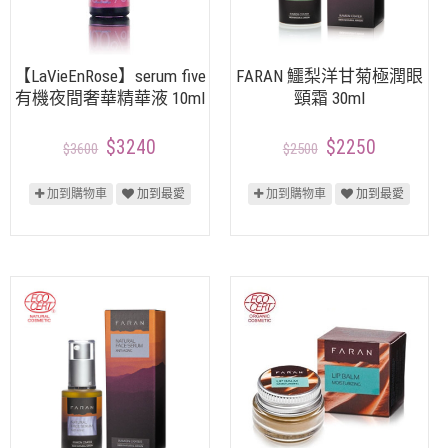
【LaVieEnRose】serum five
FARAN 鱷梨洋甘菊極潤眼
有機夜間奢華精華液 10ml
頸霜 30ml
$3240
$2250
$3600
$2500
加到購物車
加到最愛
加到購物車
加到最愛