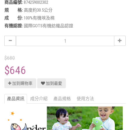
商品編號:
874259002302
規 格:
高度約30.5公分
成 份:
100%有機埃及棉
有機認證:
國際GOTS有機紡織品認證
$680
$646
加到購物車
加到最愛
產品資訊
成分介紹
產品規格
使用方法