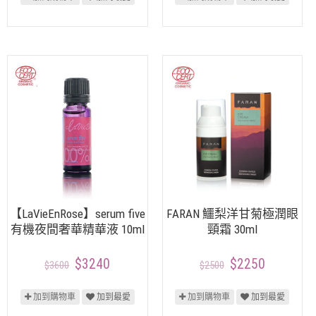
【LaVieEnRose】serum five
FARAN 鱷梨洋甘菊極潤眼
有機夜間奢華精華液 10ml
頸霜 30ml
$3240
$2250
$3600
$2500
加到購物車
加到最愛
加到購物車
加到最愛