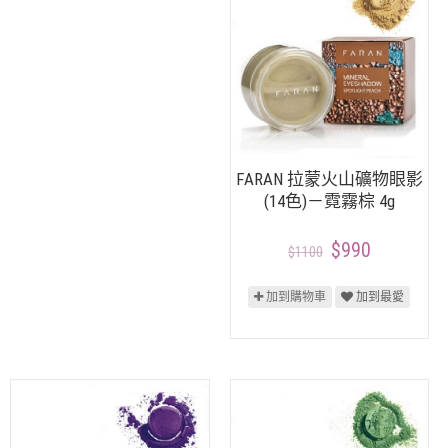
FARAN 拉蒙火山礦物眼影
(14色)－霓霧棕 4g
$990
$1100
加到購物車
加到最愛