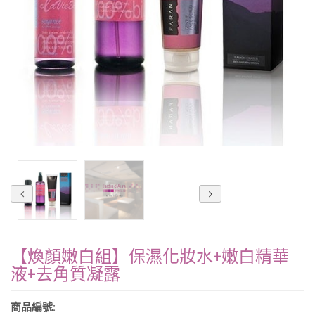
【煥顏嫩白組】保濕化妝水+嫩白精華
液+去角質凝露
商品編號: