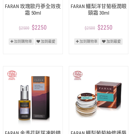
FARAN 玫瑰歐丹蔘全效夜
FARAN 鱷梨洋甘菊極潤眼
霜 50ml
頸霜 30ml
$2250
$2250
$2500
$2500
加到購物車
加到最愛
加到購物車
加到最愛
FARAN 金盞花胚芽凍齡精
FARAN 鱷梨葡萄柚修護唇