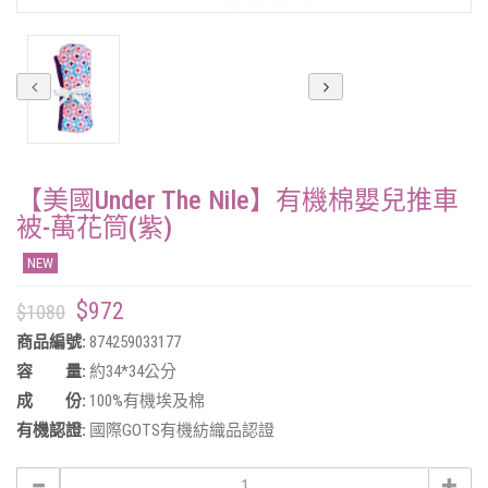
【美國Under The Nile】有機棉嬰兒推車
被-萬花筒(紫)
NEW
$972
$1080
商品編號:
874259033177
容 量:
約34*34公分
成 份:
100%有機埃及棉
有機認證:
國際GOTS有機紡織品認證